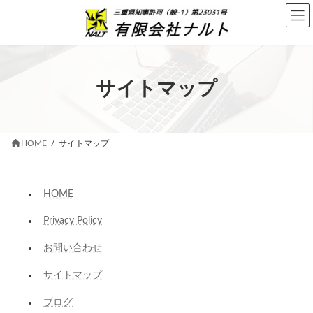
コ
ナ
ン
ビ
テ
ゲ
ン
ー
ツ
シ
へ
ョ
ス
ン
サイトマップ
キ
に
ッ
移
プ
動
HOME
サイトマップ
HOME
Privacy Policy
お問い合わせ
サイトマップ
ブログ