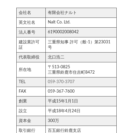
会社名
有限会社ナルト
Nalt Co. Ltd.
英文社名
6190002008042
法人番号
建設業許可
三重県知事 許可（般-1）第23031
証
号
代表取締役
北口浩二
〒513-0825
所在地
三重県鈴鹿市住吉町8472
TEL
059-370-3707
FAX
059-367-7600
創業
平成15年1月1日
設立
平成18年4月24日
資本金
300万
取引銀行
百五銀行鈴鹿支店