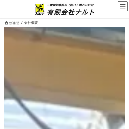
コ
ナ
ン
ビ
テ
ゲ
ン
ー
ツ
シ
HOME
会社概要
へ
ョ
ス
ン
キ
に
ッ
移
プ
動
三重県鈴鹿市の機械器具設置工事 
工事や製缶
有限会社ナルト
会社概要
Company Profile
機械器具設置工事、配管、製缶、プラント関連工事など様々な
展開しています。
安全第一にお客様の信用に真摯にお応えいたします。