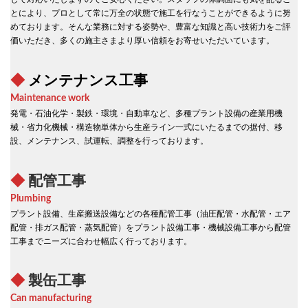
とにより、プロとして常に万全の状態で施工を行なうことができるように努
めております。そんな業務に対する姿勢や、豊富な知識と高い技術力をご評
価いただき、多くの施主さまより厚い信頼をお寄せいただいています。
◆
メンテナンス工事
Maintenance work
発電・石油化学・製鉄・環境・自動車など、多種プラント設備の産業用機
械・省力化機械・構造物単体から生産ライン一式にいたるまでの据付、移
設、メンテナンス、試運転、調整を行っております。
◆
配管工事
Plumbing
プラント設備、生産搬送設備などの各種配管工事（油圧配管・水配管・エア
配管・排ガス配管・蒸気配管）をプラント設備工事・機械設備工事から配管
工事までニーズに合わせ幅広く行っております。
◆
製缶工事
Can manufacturing