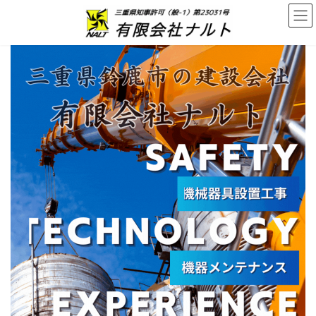
コ
ナ
ン
ビ
テ
ゲ
ン
ー
ツ
シ
へ
ョ
ス
ン
キ
に
ッ
移
プ
動